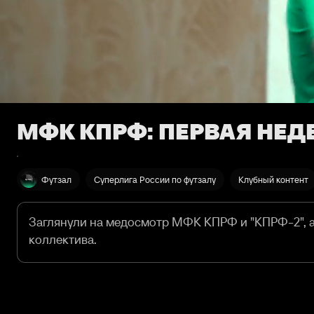
МФК КПРФ: ПЕРВАЯ НЕДЕ
Футзал
Суперлига России по футзалу
Клубный контент
Заглянули на медосмотр МФК КПРФ и "КПРФ-2", а
коллектива.
Наш Telegram:
t.me/sc_kprf