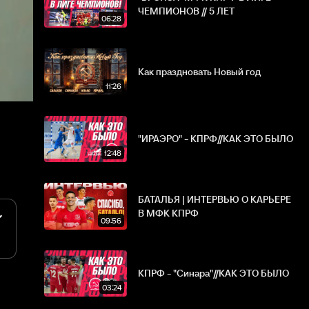
ЧЕМПИОНОВ // 5 ЛЕТ
06:28
Как праздновать Новый год
11:26
"ИРАЭРО" - КПРФ//КАК ЭТО БЫЛО
12:48
БАТАЛЬЯ | ИНТЕРВЬЮ О КАРЬЕРЕ
В МФК КПРФ
09:56
КПРФ - "Синара"//КАК ЭТО БЫЛО
03:24