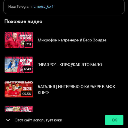
Наш Telegram:
t.me/sc_kprf
Похожие видео
Микрофон на тренере // Бесо Зоидзе
17:11
"ИРАЭРО" - КПРФ//КАК ЭТО БЫЛО
12:48
ООО Спортс.ру, 18+
БАТАЛЬЯ | ИНТЕРВЬЮ О КАРЬЕРЕ В МФК
Все права защищены
КПРФ
09:56
Политика
Пользовательское
Политика
конфиденциальности
соглашение
возвратов
МФК КПРФ: 5 ЛЕТ ПЕРВОМУ ЧЕМПИОНСТВУ
08:18
Этот сайт использует куки
OK