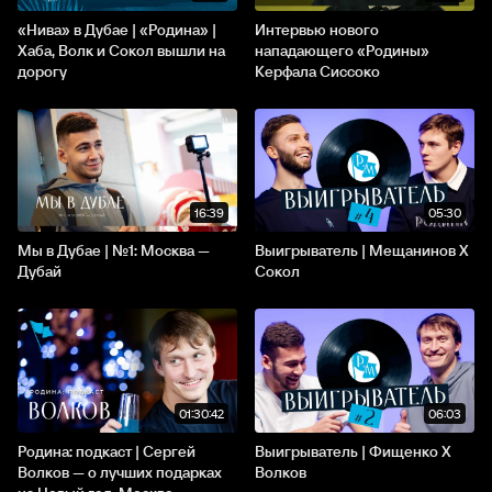
«Нива» в Дубае | «Родина» |
Интервью нового
Хаба, Волк и Сокол вышли на
нападающего «Родины»
дорогу
Керфала Сиссоко
16:39
05:30
Мы в Дубае | №1: Москва —
Выигрыватель | Мещанинов X
Дубай
Сокол
01:30:42
06:03
Родина: подкаст | Сергей
Выигрыватель | Фищенко X
Волков — о лучших подарках
Волков