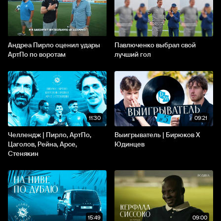
Андреа Пирло оценил удары
Павлюченко выбрал свой
АртПо по воротам
лучший гол
11:30
09:21
Челлендж | Пирло, АртПо,
Выигрыватель | Бирюков X
Цаголов, Рейна, Арсе,
Юдинцев
Стенякин
15:49
09:00