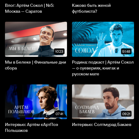
Влог: Артём Сокол | №5:
Каково быть женой
Москва — Саратов
футболиста?
10:23
51:48
Мы в Белеке | Финальные дни
Родина: подкаст | Артём Сокол
сбора
— о суевериях, книгах и
русском мате
07:41
09:21
Интервью: Артём «АртПо»
Интервью: Солтмурад Бакаев
Польшаков