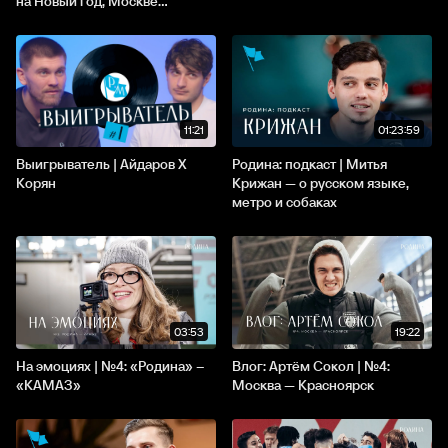
на Новый год, Москве...
11:21
01:23:59
Выигрыватель | Айдаров X
Родина: подкаст | Митья
Корян
Крижан — о русском языке,
метро и собаках
03:53
19:22
На эмоциях | №4: «Родина» –
Влог: Артём Сокол | №4:
«КАМАЗ»
Москва — Красноярск