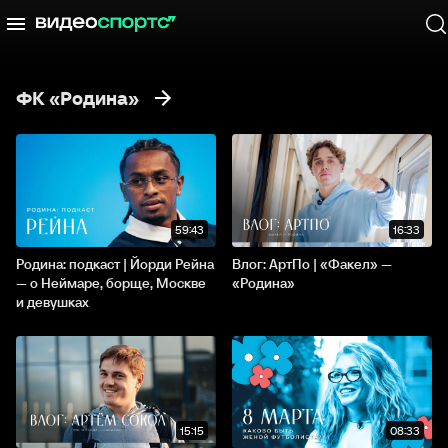
ФК «Родина»
59:43
16:33
Родина: подкаст | Йорди Рейна
Влог: АртПо | «Факел» —
— о Неймаре, борще, Москве
«Родина»
и девушках
15:15
08:33