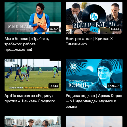
07:52
04:43
Мы в Белеке | «Трабахо,
Выигрыватель | Крижан X
трабахо»: работа
Тимошенко
продолжается!
00:40
01:10:22
АртПо сыграл за «Родину»
Родина: подкаст | Аршак Корян
против «Шанхая» Слуцкого
— о Нидерландах, музыке и
семье