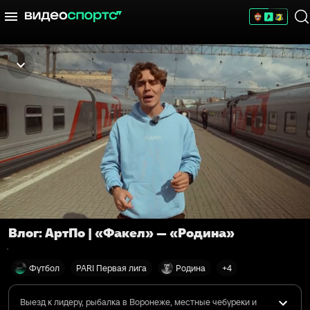
Влог: АртПо | «Факел» — «Родина»
Футбол
PARI Первая лига
Родина
+4
Выезд к лидеру, рыбалка в Воронеже, местные чебуреки и