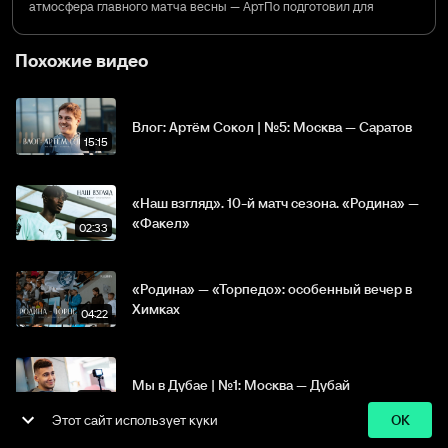
атмосфера главного матча весны — АртПо подготовил для
нас захватывающий влог с матча с «Факелом»!
Похожие видео
Влог: Артём Сокол | №5: Москва — Саратов
15:15
«Наш взгляд». 10-й матч сезона. «Родина» —
«Факел»
02:33
«Родина» — «Торпедо»: особенный вечер в
ООО Спортс.ру, 18+
Химках
04:22
Все права защищены
Политика
Пользовательское
Политика
конфиденциальности
соглашение
возвратов
Мы в Дубае | №1: Москва — Дубай
16:39
Этот сайт использует куки
OK