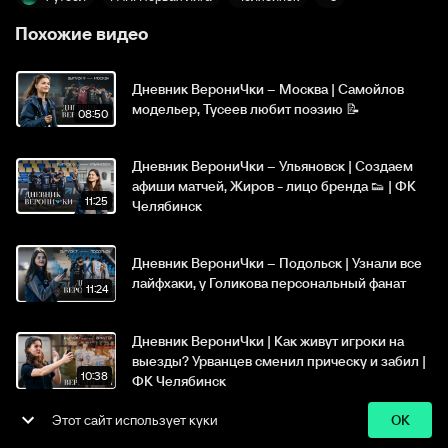
Похожие видео
Дневник ВерониЧки – Москва | Самойлов
модельер, Тусеев любит поэзию 📝
08:50
Дневник ВерониЧки – Ульяновск | Создаем
афиши матчей, Жиров - лицо бренда 👟 | ФК
11:25
Челябинск
Дневник ВерониЧки – Подольск | Узнали все
лайфхаки, у Голикова персональный фанат
11:24
ООО Спортс.ру, 18+
Все права защищены
Дневник ВерониЧки | Как живут игроки на
Политика
Пользовательское
Политика
выезды? Урванцев сменил прическу и забил |
конфиденциальности
соглашение
возвратов
10:38
ФК Челябинск
Этот сайт использует куки
OK
Дневник ВерониЧки – Ярославль | Подарок