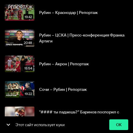
Рубин – Краснодар | Репортаж
19:42
Рубин – ЦСКА | Пресс-конференция Франка
Артиги
20:48
Рубин – Акрон | Репортаж
15:54
ООО Спортс.ру, 18+
Сочи – Рубин | Репортаж
19:22
Все права защищены
Политика
Пользовательское
Политика
конфиденциальности
соглашение
возвратов
"#### ты падаешь?" Баринов поспорил с
Даку
00:16
Этот сайт использует куки
OK