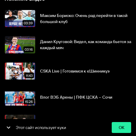
Максим Бориско: Очень рад перейти в такой
большой клуб
03:39
Данил Круговой: Видел, как команда бьется за
каждый мяч
03:16
CSKA Live | Готовимся к «Шиннику»
11:43
ООО Спортс.ру, 18+
Влог ВЭБ Арены | ПФК ЦСКА – Сочи
Все права защищены
15:26
Политика
Пользовательское
Политика
конфиденциальности
соглашение
возвратов
CSKA Live | Готовимся к Акрону
Этот сайт использует куки
OK
06:05