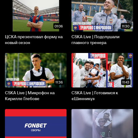
01:06
11:30
ЦСКА презентовал форму на
CSKA Live | Подслушали
новый сезон
главного тренера
11:36
11:43
CSKA Live | Микрофон на
CSKA Live | Готовимся к
Кирилле Глебове
«Шиннику»