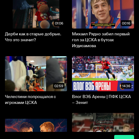
01:06
00:16
Дерби как в старые добрые.
Михаил Рядно забил первый
Что это значит?
гол за ЦСКА в бутсах
Игдисамова
02:59
14:36
Челестини попрощался с
Влог ВЭБ Арены | ПФК ЦСКА
игроками ЦСКА
– Зенит