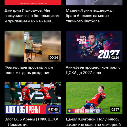
Дмитрий Игдисамов: Мы
Матвей Лукин поддержал
соскучились по болельщикам
брата Алексея на матче
и приглашаем их на наши...
Уличного Футбола
00:34
02:26
Файзуллаев проставлялся
Акинфеев продлил контракт с
пловом в день рождения
ЦСКА до 2027 года
17:48
02:27
Влог ВЭБ Арены | ПФК ЦСКА
Данил Круговой: Получилось
– Локомотив
закончить сезон на мажорной