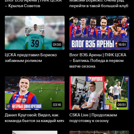
Влог ВЭБ Арены | ПФК ЦСКА
Максим Бориско: Очень рад
– Крылья Советов
перейти в такой большой клуб
01:00
16:51
ЦСКА представил Бориско
Влог ВЭБ Арены | ПФК ЦСКА
забавным роликом
– Балтика. Победа в первом
матче сезона
03:16
09:51
Данил Круговой: Видел, как
CSKA Live | Продолжаем
команда бьется за каждый мяч
подготовку к сезону