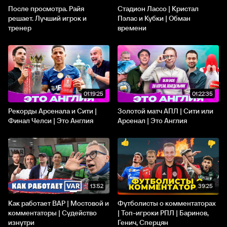
После просмотра. Райя
Стадион Лассо | Кристал
решает. Лучший игрок и
Пэлас и Кубки | Обман
тренер
времени
01:19:25
01:22:35
Рекорды Арсенала и Сити |
Золотой матч АПЛ | Сити или
Финал Челси | Это Англия
Арсенал | Это Англия
13:52
39:25
Как работает ВАР | Мостовой и
Футболисты о комментаторах
комментаторы | Судейство
| Топ-игроки РПЛ | Баринов,
изнутри
Генич, Сперцян