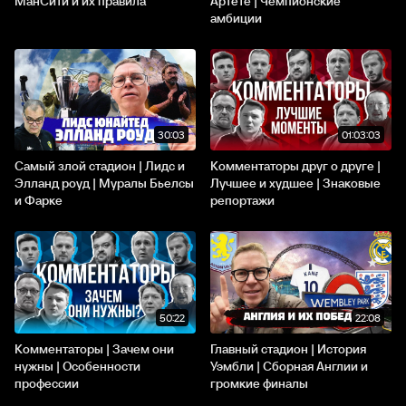
МанСити и их правила
Артете | Чемпионские
амбиции
30:03
01:03:03
Самый злой стадион | Лидс и
Комментаторы друг о друге |
Элланд роуд | Муралы Бьелсы
Лучшее и худшее | Знаковые
и Фарке
репортажи
50:22
22:08
Комментаторы | Зачем они
Главный стадион | История
нужны | Особенности
Уэмбли | Сборная Англии и
профессии
громкие финалы