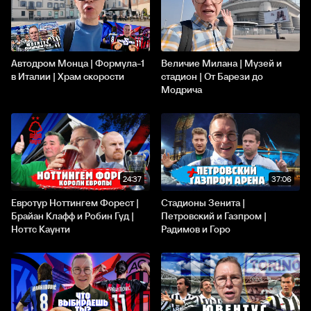
Автодром Монца | Формула-1
Величие Милана | Музей и
в Италии | Храм скорости
стадион | От Барези до
Модрича
24:37
37:06
Евротур Ноттингем Форест |
Стадионы Зенита |
Брайан Клафф и Робин Гуд |
Петровский и Газпром |
Ноттс Каунти
Радимов и Горо