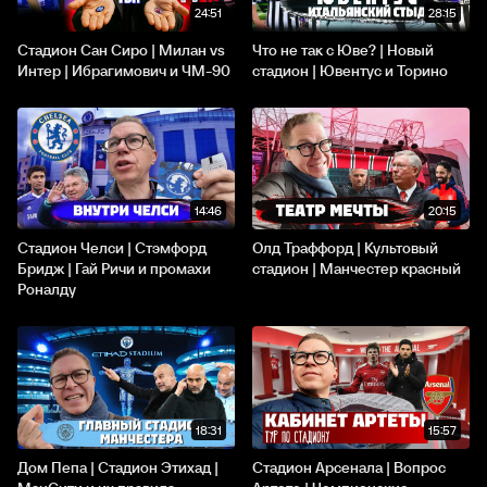
24:51
28:15
Стадион Сан Сиро | Милан vs
Что не так с Юве? | Новый
Интер | Ибрагимович и ЧМ-90
стадион | Ювентус и Торино
14:46
20:15
Стадион Челси | Стэмфорд
Олд Траффорд | Культовый
Бридж | Гай Ричи и промахи
стадион | Манчестер красный
Роналду
18:31
15:57
Дом Пепа | Стадион Этихад |
Стадион Арсенала | Вопрос