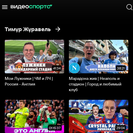
Тимур Журавель
41:34
38:21
Мои Лужники | ЧМ и ЛЧ |
Марадона жив | Неаполь и
Россия - Англия
стадион | Город и любимый
клуб
01:15:37
29:04