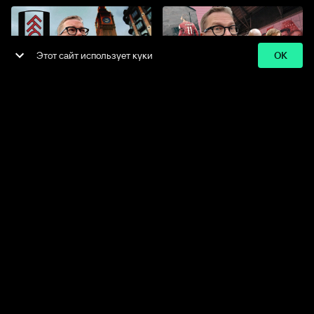
Этот сайт использует куки
OK
15:32
29:56
Самые тесные раздевалки |
Это Энфилд | Ливерпуль и
Стадион клуба Фулхэм |
Битлз | YNWA и Коп
Прогулка по Лондону
ООО Спортс.ру, 18+
Все права защищены
Политика
Пользовательское
Политика
конфиденциальности
соглашение
возвратов