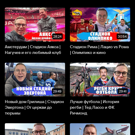
28:24
30:54
Амстердам | Стадион Аякса |
Стадион Рима | Лацио vs Рома
Нагучев и его любимый клуб
| Олимпико и кино
29:49
29:41
Новый дом Грилиша | Стадион
Лучше футбола | История
Эвертона | От церкви до
регби | Тед Лассо и ФК
тюрьмы
Ричмонд